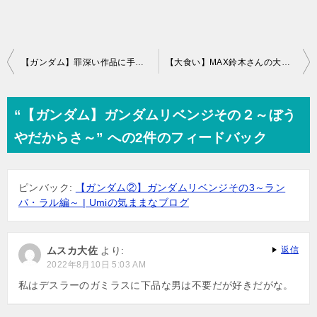
投
【ガンダム】罪深い作品に手を出してしまった・・・ガンダムリベンジ開始！
【大食い】MAX鈴木さんの大食い動画ってなんか見ちゃう。
稿
ナ
“【ガンダム】ガンダムリベンジその２～ぼう
ビ
やだからさ～” への2件のフィードバック
ゲ
ー
ピンバック:
【ガンダム②】ガンダムリベンジその3～ラン
シ
バ・ラル編～ | Umiの気ままなブログ
ョ
ン
ムスカ大佐
より:
返信
2022年8月10日 5:03 AM
私はデスラーのガミラスに下品な男は不要だが好きだがな。