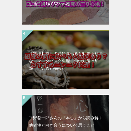
心地！
（14,052 view）
【料理】風邪の時に食べると効果あり？
なニンニクパスタ料理！匂い対策は加
熱！
（9,497 view）
平野啓一郎さんの『本心』から読み解く
他者性と向き合うについて思うこと