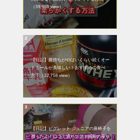
（39,988 view）
【日記】腹持ちがやばいくらい続くオー
トミールが美味しい！おすすめの食べ
方！
（22,758 view）
【日記】ピグレット ジュニアの座椅子を
買ったよ！口コミ通りソファ感覚の座り