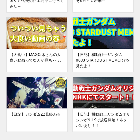
国立近代美術館工芸館に行って
その4～Ｚ始動～
みた～
【大食い】MAX鈴木さんの大
【日記】機動戦士ガンダム
食い動画ってなんか見ちゃう。
0083 STARDUST MEMORYを
見たよ！
【日記】ガンダムZZ見終わる
【日記】機動戦士ガンダムオリ
ジンがNHKで放送開始！ネタ
バレあり！！