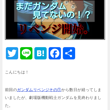
T
L
H
F
共
w
i
a
a
有
こんにちは！
i
n
t
c
前回の
ガンダムリベンジその①
から数日が経ってしま
t
e
e
e
いましたが、劇場版機動戦士ガンダムを見終わりまし
t
n
b
た。