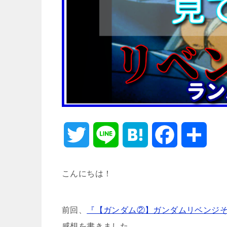
T
L
H
F
共
w
i
a
a
有
こんにちは！
i
n
t
c
前回、
『【ガンダム②】ガンダムリベンジ
t
e
e
e
感想を書きました。