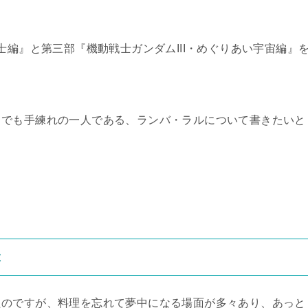
士編』と第三部『機動戦士ガンダムIII・めぐりあい宇宙編』
中でも手練れの一人である、ランバ・ラルについて書きたいと
ぶ
たのですが、料理を忘れて夢中になる場面が多々あり、あっと