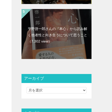
平野啓一郎さんの『本心』から読み解
く他者性と向き合うについて思うこと
（7,302 view）
アーカイブ