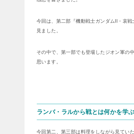
t
n
b
e
a
o
今回は、第二部『機動戦士ガンダムII・哀戦
見ました。
r
o
k
その中で、第一部でも登場したジオン軍の
思います。
ランバ・ラルから戦とは何かを学
今回第二、第三部は料理をしながら見てい