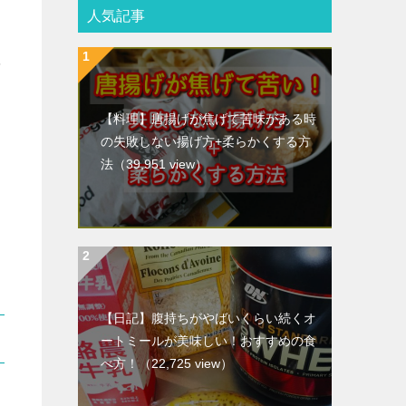
人気記事
を
【料理】唐揚げが焦げて苦味がある時
の失敗しない揚げ方+柔らかくする方
法
（39,951 view）
【日記】腹持ちがやばいくらい続くオ
ートミールが美味しい！おすすめの食
べ方！
（22,725 view）