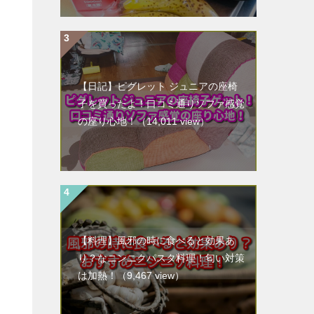
【日記】ピグレット ジュニアの座椅
子を買ったよ！口コミ通りソファ感覚
の座り心地！
（14,011 view）
【料理】風邪の時に食べると効果あ
り？なニンニクパスタ料理！匂い対策
は加熱！
（9,467 view）