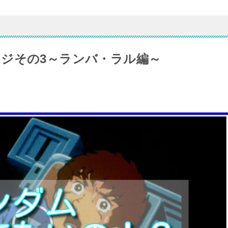
ジその3～ランバ・ラル編～