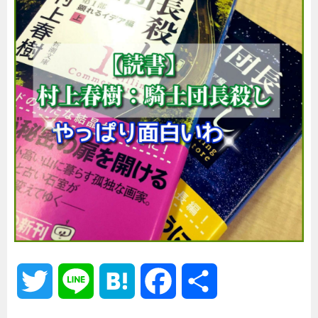
T
L
H
F
共
w
i
a
a
有