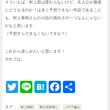
そういえば、村上節は変わらないけど、主人公が最後
にどうなるのか？は全く予想できない作品であること
も、村上春樹さんの小説の面白さの一つなんじゃない
かなと思います。
（予想すらできなくないですか？）
これから楽しみたいと思います！
それでは。
T
L
H
F
共
w
i
a
a
有
タグ
村上春樹
騎士団長殺し
イデア編上