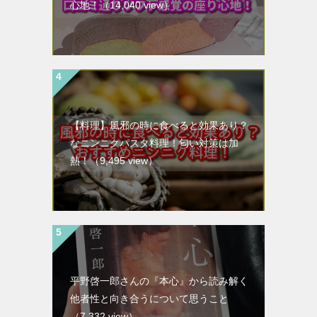
心地！
（14,040 view）
【料理】風邪の時に食べると効果あり？
なニンニクパスタ料理！匂い対策は加
熱！
（9,495 view）
平野啓一郎さんの『本心』から読み解く
他者性と向き合うについて思うこと
（7,332 view）