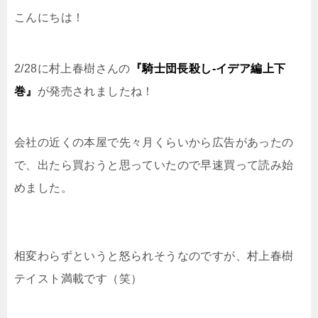
こんにちは！
i
n
t
c
2/28に村上春樹さんの
『騎士団長殺し-イデア編上下
t
e
e
e
巻』
が発売されましたね！
t
n
b
e
a
o
会社の近くの本屋で先々月くらいから広告があったの
で、出たら買おうと思っていたので早速買って読み始
r
o
めました。
k
相変わらずというと怒られそうなのですが、村上春樹
テイスト満載です（笑）