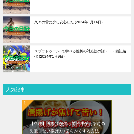
久々の雪に少し安心した
2024年1月14日
スプラトゥーン3で学べる挫折の対処法の話・・・雑記編
①
2024年1月9日
人気記事
【料理】唐揚げが焦げて苦味がある時の
失敗しない揚げ方+柔らかくする方法