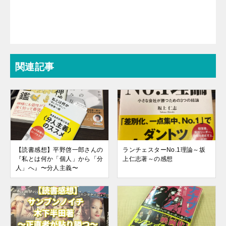
関連記事
【読書感想】平野啓一郎さんの
ランチェスターNo.1理論～坂
『私とは何か「個人」から「分
上仁志著～の感想
人」へ』〜分人主義〜