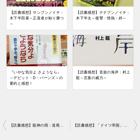
【読書感想】サンブンノイチ：
【読書感想】ナナブンノイチ：
木下半田著～正直者が粘り勝つ
木下半太～復讐・情熱・絆～
～
『いやな気分よ さようなら』
【読書感想】音楽の海岸：村上
～デビット・D・バーンズ～の
龍～言葉の威力～
要約と感想！
投
【読書感想】龍神の雨：道尾秀介～選択～
【読書感想】「ドイツ帝国」が世界を破滅させる：エマニュエル・トッド
稿