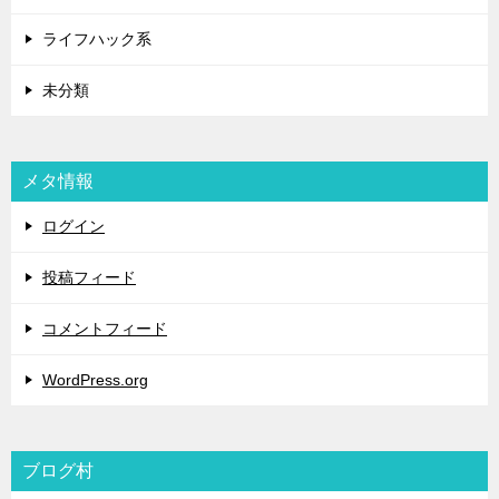
ライフハック系
未分類
メタ情報
ログイン
投稿フィード
コメントフィード
WordPress.org
ブログ村