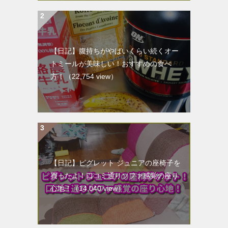
【日記】腹持ちがやばいくらい続くオー
トミールが美味しい！おすすめの食べ
方！
（22,754 view）
【日記】ピグレット ジュニアの座椅子を
買ったよ！口コミ通りソファ感覚の座り
心地！
（14,040 view）