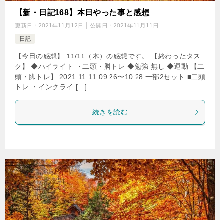
【新・日記168】本日やった事と感想
更新日：
2021年11月12日
公開日：
2021年11月11日
日記
【今日の感想】 11/11（木）の感想です。 【終わったタス
ク】 ◆ハイライト ・二頭・脚トレ ◆勉強 無し ◆運動 【二
頭・脚トレ】 2021.11.11 09:26〜10:28 一部2セット ■二頭
トレ ・インクライ […]
続きを読む