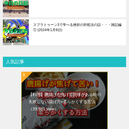
スプラトゥーン3で学べる挫折の対処法の話・・・雑記編
①
2024年1月9日
人気記事
【料理】唐揚げが焦げて苦味がある時の
失敗しない揚げ方+柔らかくする方法
（39,981 view）