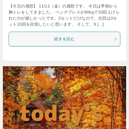
【今日の感想】 11/12（金）の感想です。 今日は早朝から
胸トレをしてきました。 ベンチプレスが60kgで10回上げら
れたのが嬉しかったです。2セットだけなので、次回は3セ
ット10回を目指したいと思います。 そして、9 […]
続きを読む