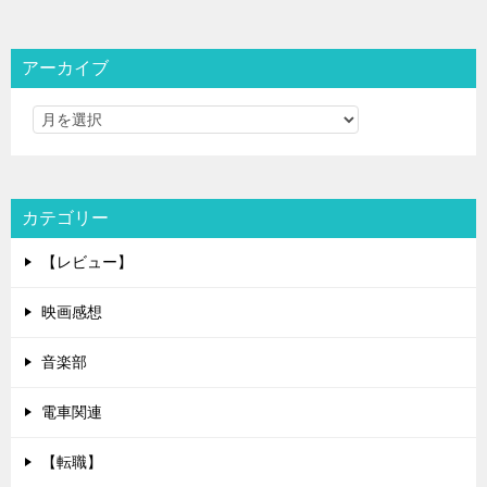
アーカイブ
カテゴリー
【レビュー】
映画感想
音楽部
電車関連
【転職】