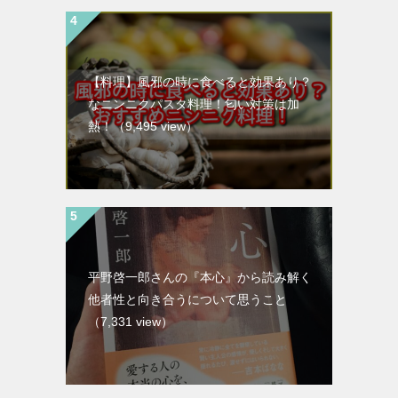
【料理】風邪の時に食べると効果あり？
なニンニクパスタ料理！匂い対策は加
熱！
（9,495 view）
平野啓一郎さんの『本心』から読み解く
他者性と向き合うについて思うこと
（7,331 view）