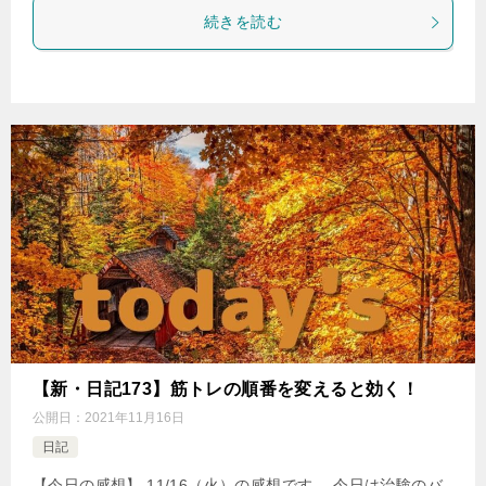
続きを読む
【新・日記173】筋トレの順番を変えると効く！
公開日：
2021年11月16日
日記
【今日の感想】 11/16（火）の感想です。 今日は治験のバ