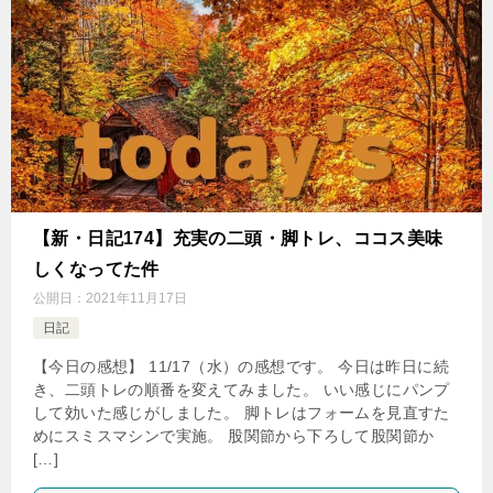
【新・日記174】充実の二頭・脚トレ、ココス美味
しくなってた件
公開日：
2021年11月17日
日記
【今日の感想】 11/17（水）の感想です。 今日は昨日に続
き、二頭トレの順番を変えてみました。 いい感じにパンプ
して効いた感じがしました。 脚トレはフォームを見直すた
めにスミスマシンで実施。 股関節から下ろして股関節か
[…]