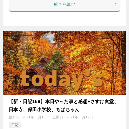
続きを読む
【新・日記169】本日やった事と感想+さすけ食堂、
日本寺、保田小学校、ちばちゃん
更新日：
2021年11月13日
公開日：
2021年11月12日
日記