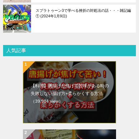
スプラトゥーン3で学べる挫折の対処法の話・・・雑記編
①
2024年1月9日
人気記事
【料理】唐揚げが焦げて苦味がある時の
失敗しない揚げ方+柔らかくする方法
（39,984 view）