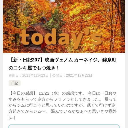
【新・日記207】映画ヴェノム カーネイジ、錦糸町
のニシキ屋でもつ焼き！
更新日：
2021年12月23日
公開日：
2021年12月22日
日記
【今日の感想】 12/22（水）の感想です。 今日は一日おや
すみをもらって夕方からフラフラとしてきました。 帰って
からジムに行こうと思っていたのですが、眠くて行けず夕
方起きてからジムへ。 混んでいるかなぁ〜と思いきや意外
[…]