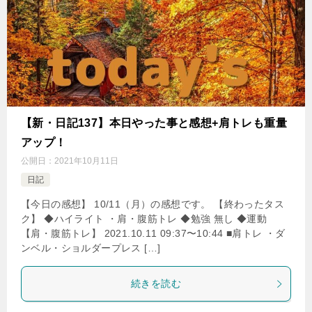
【新・日記137】本日やった事と感想+肩トレも重量
アップ！
公開日：
2021年10月11日
日記
【今日の感想】 10/11（月）の感想です。 【終わったタス
ク】 ◆ハイライト ・肩・腹筋トレ ◆勉強 無し ◆運動
【肩・腹筋トレ】 2021.10.11 09:37〜10:44 ■肩トレ ・ダ
ンベル・ショルダープレス […]
続きを読む