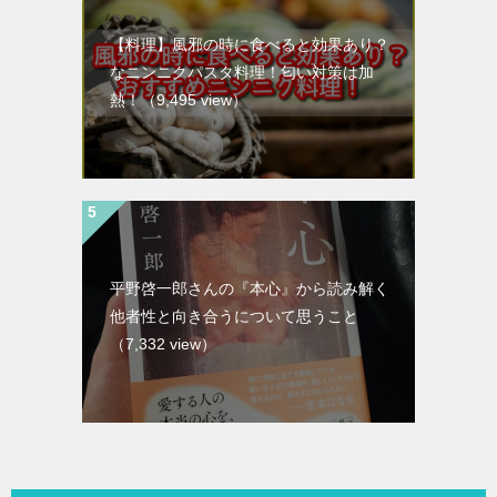
【料理】風邪の時に食べると効果あり？
なニンニクパスタ料理！匂い対策は加
熱！
（9,495 view）
平野啓一郎さんの『本心』から読み解く
他者性と向き合うについて思うこと
（7,332 view）