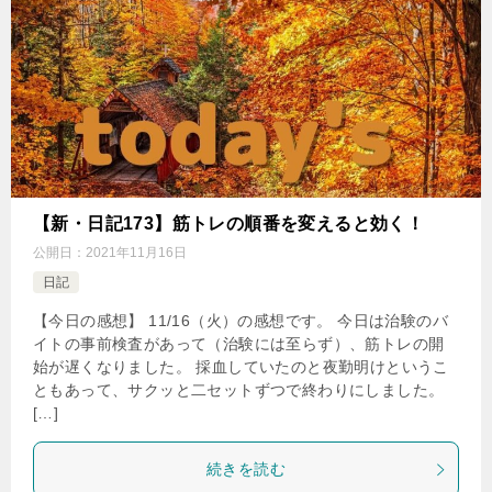
【新・日記173】筋トレの順番を変えると効く！
公開日：
2021年11月16日
日記
【今日の感想】 11/16（火）の感想です。 今日は治験のバ
イトの事前検査があって（治験には至らず）、筋トレの開
始が遅くなりました。 採血していたのと夜勤明けというこ
ともあって、サクッと二セットずつで終わりにしました。
[…]
続きを読む