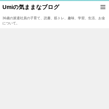
Umiの気ままなブログ
36歳の派遣社員の子育て、読書、筋トレ、趣味、学習、生活、お金
について。