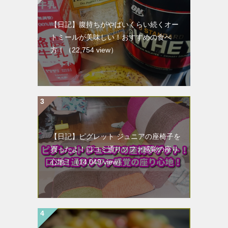
【日記】腹持ちがやばいくらい続くオー
トミールが美味しい！おすすめの食べ
方！
（22,754 view）
【日記】ピグレット ジュニアの座椅子を
買ったよ！口コミ通りソファ感覚の座り
心地！
（14,049 view）