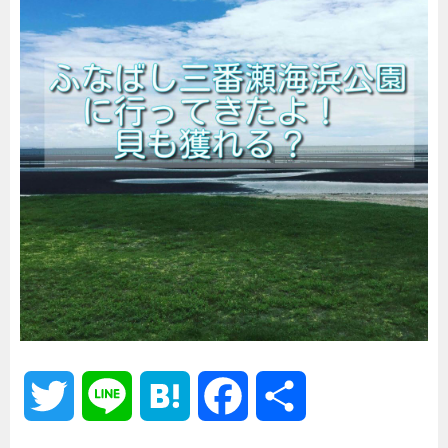
T
L
H
F
共
w
i
a
a
有