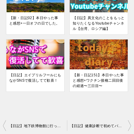
【新・日記02】本日やった事
【日記】異文化のことをもっと
と感想+一日オフの日でした。
知りたくなるYoutubeチャンネ
ル【台湾、ロシア編】
【日記】エイプリルフールにも
【新・日記151】本日やった事
ながSNSで復活してて歓喜！
と感想+ワクチン接種二回目後
の経過〜三日目〜
投
【日記】地下鉄博物館に行ってきた！
【日記】健康診断で初めてバリウム飲んでレントゲン撮ったらちょっと漏らした話（悲）