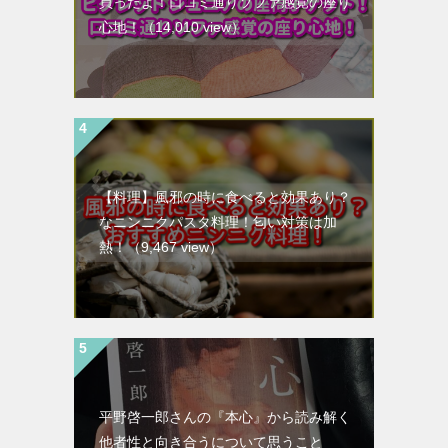
買ったよ！口コミ通りソファ感覚の座り
心地！
（14,010 view）
【料理】風邪の時に食べると効果あり？
なニンニクパスタ料理！匂い対策は加
熱！
（9,467 view）
平野啓一郎さんの『本心』から読み解く
他者性と向き合うについて思うこと