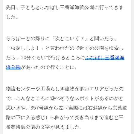
先日、子どもとふなばし三番瀬海浜公園に行ってきま
i
n
t
c
した。
t
e
e
e
ららぽーとの帰りに「次どこいく？」と聞いたら、
t
n
b
「虫探ししよ！」と言われたので近くの公園を検索し
たら、10分くらいで行けるところに
ふなばし三番瀬海
e
a
o
浜公園
があったので行くことに。
r
o
物流センターや工場らしき建物が多いエリアだったの
k
で、こんなところに遊べそうなスポットがあるのかと
思いきや、357号線から左（実際には右斜線から京葉道
路の下に入る感じ）へ曲がって突き当りまで進むと三
番瀬海浜公園の文字が見えました。